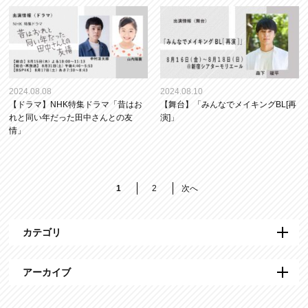
2024.08.08
2024.08.10
【ドラマ】NHK特集ドラマ「昔はお
【舞台】「みんなでメイキングBL[再
れと同い年だった田中さんとの友
演]」
情」
1
2
次へ
カテゴリ
アーカイブ