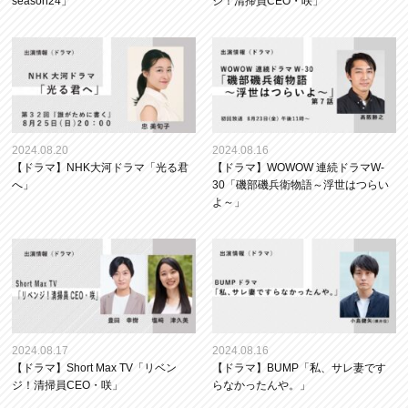
season24」
ジ！清掃員CEO・咲」
2024.08.20
2024.08.16
【ドラマ】NHK大河ドラマ「光る君
【ドラマ】WOWOW 連続ドラマW-
へ」
30「磯部磯兵衛物語～浮世はつらい
よ～」
2024.08.17
2024.08.16
【ドラマ】Short Max TV「リベン
【ドラマ】BUMP「私、サレ妻です
ジ！清掃員CEO・咲」
らなかったんや。」