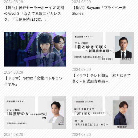
2024.08.19
2024.08.29
【舞台】神戸セーラーボーイズ 定期
【番組】Baycom「プライベー旅
公演vol.3 『なんて素敵にピカレス
Stories」
ク』『天使を憐れむ歌。』
2024.08.29
2024.08.29
【ドラマ】テレビ朝日「君とゆきて
【ドラマ】Netflix「恋愛バトルロワ
咲く～新選組青春録～」
イヤル」
2024.08.28
2024.08.26