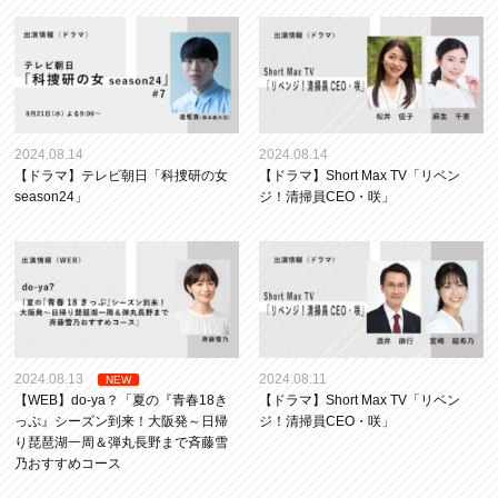
2024.08.14
2024.08.14
【ドラマ】テレビ朝日「科捜研の女
【ドラマ】Short Max TV「リベン
season24」
ジ！清掃員CEO・咲」
2024.08.13
2024.08.11
NEW
【WEB】do-ya？「夏の『青春18き
【ドラマ】Short Max TV「リベン
っぷ』シーズン到来！大阪発～日帰
ジ！清掃員CEO・咲」
り琵琶湖一周＆弾丸長野まで斉藤雪
乃おすすめコース