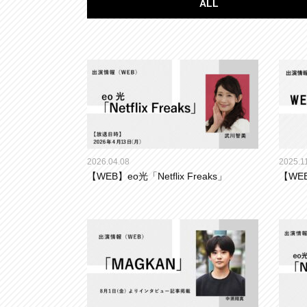
ALL
2026.04.08
2025.1
【WEB】eo光「Netflix Freaks」
【WE