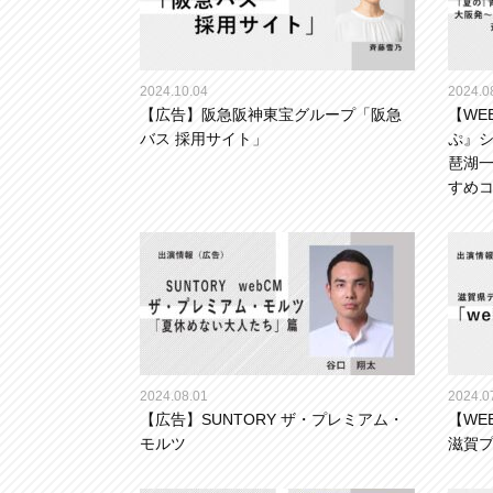
2024.10.04
2024.0
【広告】阪急阪神東宝グループ「阪急
【WE
バス 採用サイト」
ぷ』
琶湖
すめ
2024.08.01
2024.0
【広告】SUNTORY ザ・プレミアム・
【WE
モルツ
滋賀