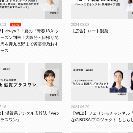
8.13
2024.08.08
NEW
B】do-ya？「夏の『青春18きっ
【広告】ロート製薬
シーズン到来！大阪発～日帰り琵
一周＆弾丸長野まで斉藤雪乃おす
コース
7.18
2024.06.20
B】滋賀県デジタル広報誌「web
【WEB】フェリシモチャンネル
プラスワン」
なのBOSAIプロジェクト もしも