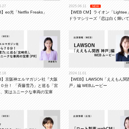
6.27
2025.06.11
NEW
】eo光「Netflix Freaks」
【WEB CM】ライオン「Lighte
ドラマシリーズ『恋は白く輝い
2.18
2024.11.01
B】京阪神エルマガジン社『大阪
【WEB】LAWSON「ええもん関
０分！ 「斉藤雪乃」と巡る「宮
戸」編 WEBムービー
」、実はユニークな車両の宝庫