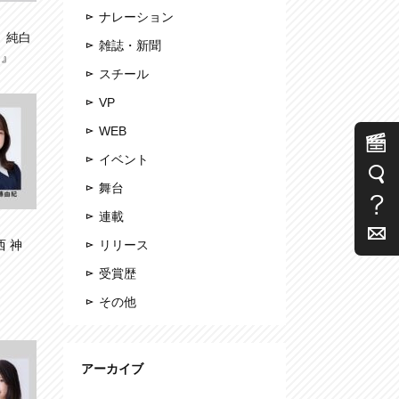
ナレーション
e」純白
雑誌・新聞
て』
スチール
VP
WEB
イベント
舞台
連載
西 神
リリース
受賞歴
その他
アーカイブ