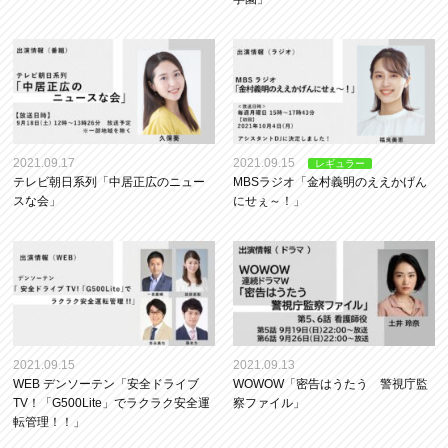
2021.09.17
2021.09.15
レギュラー
テレビ朝日系列「中居正広のニュー
MBSラジオ「金村義明のええかげん
スな会」
にせぇ～！」
2021.09.15
2021.09.13
WEB デンソーテン「安全ドライブ
WOWOW「密告はうたう 警視庁監
TV！「G500Lite」でラクラク安全運
察ファイル」
転管理！！」