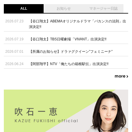
ALL
お知らせ
マネージャー日誌
2026.07.23
【谷口翔太】ABEMAオリジナルドラマ「バカンスの法則」出
演決定!!
2026.07.19
【谷口翔太】TBS日曜劇場「VIVANT」出演決定!!
2026.07.01
【所属のお知らせ】ドラァグクイーン”フェミニーナ”
2026.06.24
【阿部翔平】NTV「俺たちの箱根駅伝」出演決定!!