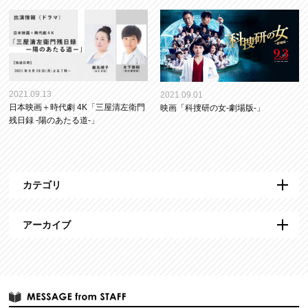
2021.09.13
2021.09.01
日本映画＋時代劇 4K「三屋清左衛門
映画「科捜研の女-劇場版-」
残日録 -陽のあたる道-」
カテゴリ
アーカイブ