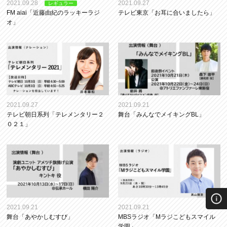
2021.09.28
2021.09.27
レギュラー
FM aiai「近藤由紀のラッキーラジ
テレビ東京「お耳に合いましたら」
オ」
2021.09.27
2021.09.21
テレビ朝日系列「テレメンタリー２
舞台「みんなでメイキングBL」
０２１」
2021.09.21
2021.09.21
舞台「あやかしむすび」
MBSラジオ「Mラジこどもスマイル
学園」