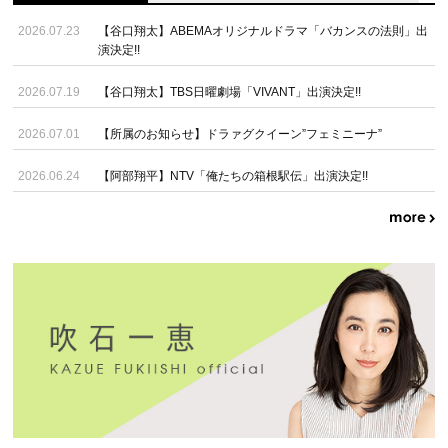
2026.07.23
【谷口翔太】ABEMAオリジナルドラマ「バカンスの法則」出
演決定!!
2026.07.19
【谷口翔太】TBS日曜劇場「VIVANT」出演決定!!
2026.07.01
【所属のお知らせ】ドラァグクイーン”フェミニーナ”
2026.06.24
【阿部翔平】NTV「俺たちの箱根駅伝」出演決定!!