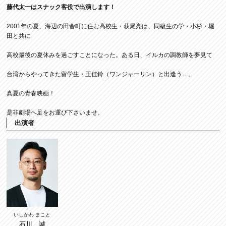
藤代太一はスナック客役で出演します！
2001年の夏、海辺の田舎町に住む高校生・萩尾亮は、同級生の学・小杉・堀
田と共に
高校最後の夏休みを過ごすことになった。ある日、イルカの調教師を夢見て
台湾からやってきた留学生・王佳鈴（ワンジャーリン）と出逢う…。
真夏の青春映画！
是非劇場へ足をお運び下さいませ。
出演者
いしかわ まこと
石川 誠