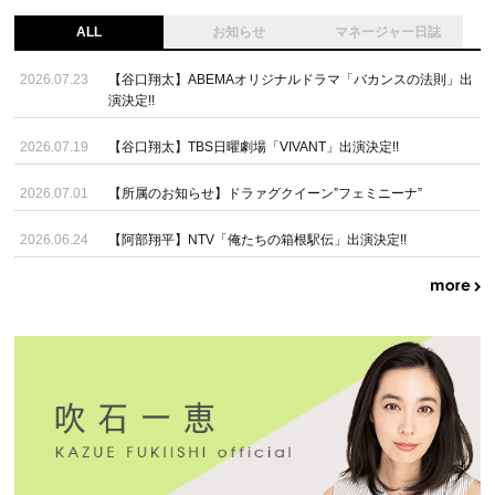
ALL
お知らせ
マネージャー日誌
2026.07.23
【谷口翔太】ABEMAオリジナルドラマ「バカンスの法則」出
演決定!!
2026.07.19
【谷口翔太】TBS日曜劇場「VIVANT」出演決定!!
2026.07.01
【所属のお知らせ】ドラァグクイーン”フェミニーナ”
2026.06.24
【阿部翔平】NTV「俺たちの箱根駅伝」出演決定!!