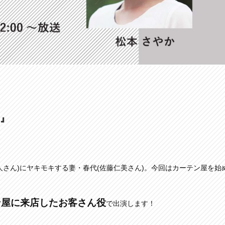
ツ』
人さん)にヤキモキする妻・春代(佐藤仁美さん)。今回はカーテン屋を始
ン屋に来店したお客さん役
で出演します！