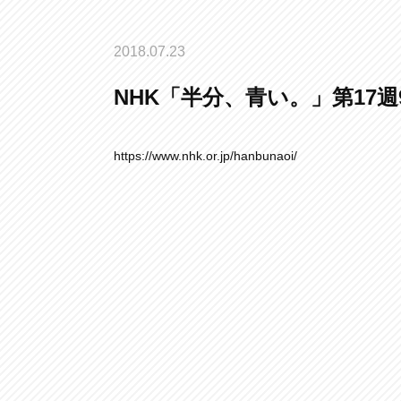
2018.07.23
NHK「半分、青い。」第17週
https://www.nhk.or.jp/hanbunaoi/