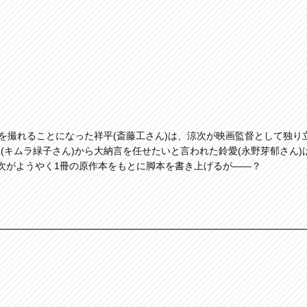
画を撮れることになった祥平(斎藤工さん)は、涼次が映画監督として独り
(キムラ緑子さん)から大納言を任せたいと言われた鈴愛(永野芽郁さん)
次がようやく1冊の原作本をもとに脚本を書き上げるが――？
！