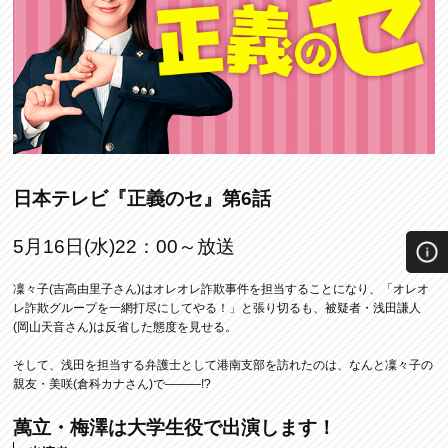
日本テレビ『正義のセ』第6話
5月16日(水)22：00～放送
凜々子(吉高由里子さん)はオレオレ詐欺事件を担当することになり、「オレオ
レ詐欺グループを一網打尽にしてやる！」と張り切るも、被疑者・浅田謙人
(岡山天音さん)は反省した態度を見せる。
そして、浅田を担当する弁護士として港南支部を訪れたのは、なんと凜々子の
親友・美咲(倉科カナさん)で―――!?
萬立・梅澤は大学生役で出演します！