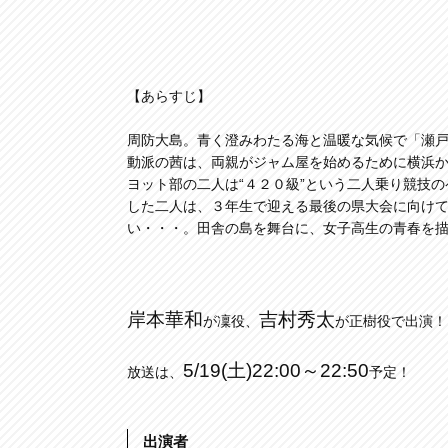
【あらすじ】
周防大島。青く澄みわたる海と温暖な気候で「瀬
動派の茜は、両親がジャム屋を始めるために横浜
ヨット部の二人は“４２０級”という二人乗り競技
した二人は、３年生で迎える最後の県大会に向け
い・・・。田舎の島を舞台に、女子高生の青春を
岸本華和
吉村秀太
が凜役、
が正樹役で出演！
5/19(土)22:00～22:50
放送は、
予定！
出演者