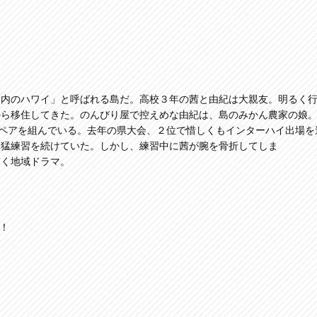
戸内のハワイ」と呼ばれる島だ。高校３年の茜と由紀は大親友。明るく
から移住してきた。のんびり屋で控えめな由紀は、島のみかん農家の娘
のペアを組んでいる。去年の県大会、２位で惜しくもインターハイ出場を
て猛練習を続けていた。しかし、練習中に茜が腕を骨折してしま
描く地域ドラマ。
！