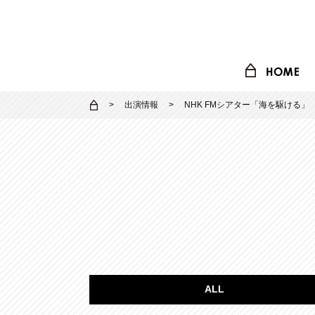
出演情報
NHK FMシアター「海を駆ける」
ALL