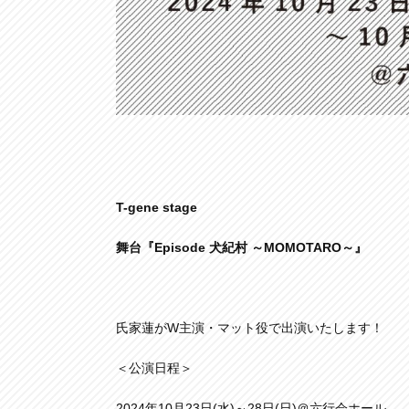
T-gene stage
舞台『Episode 犬紀村 ～MOMOTARO～』
氏家蓮がW主演・マット役で出演いたします！
＜公演日程＞
2024年10月23日(水)～28日(日)＠六行会ホール