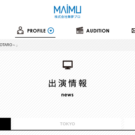
OTARO～」
TOKYO