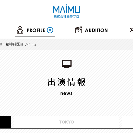
inkー精神科医ヨワイー」
TOKYO