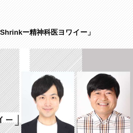
hrinkー精神科医ヨワイー」