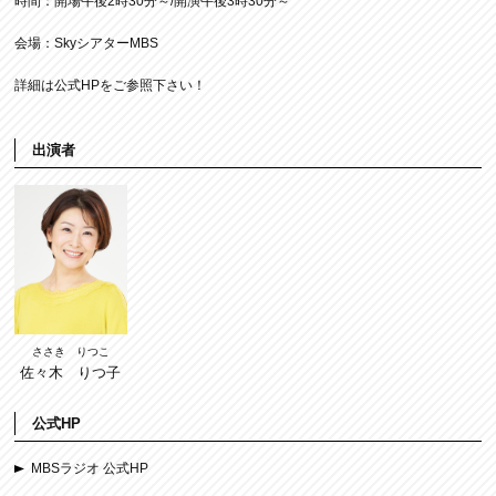
時間：開場午後2時30分～/開演午後3時30分～
会場：SkyシアターMBS
詳細は公式HPをご参照下さい！
出演者
ささき りつこ
佐々木 りつ子
公式HP
MBSラジオ 公式HP