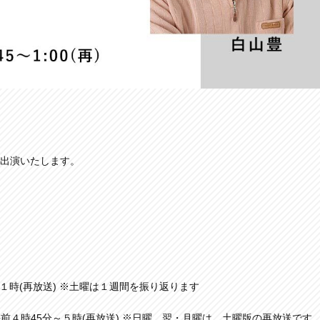
が出演いたします。
～１時(再放送) ※土曜は１週間を振り返ります
： 午前４時45分～５時(再放送) ※日曜、翌・月曜は、土曜版の再放送です