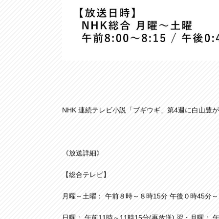
NHK 連続テレビ小説「ブギウギ」第4週に白山豊
《放送詳細》
【総合テレビ】
月曜～土曜： 午前８時～８時15分 午後０時45分
日曜： 午前11時～11時15分(再放送) 翌・月曜