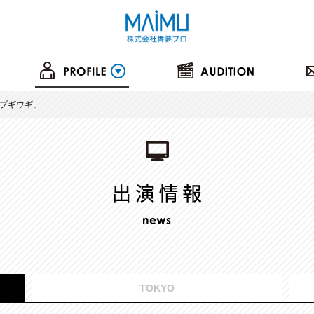
「ブギウギ」
TOKYO