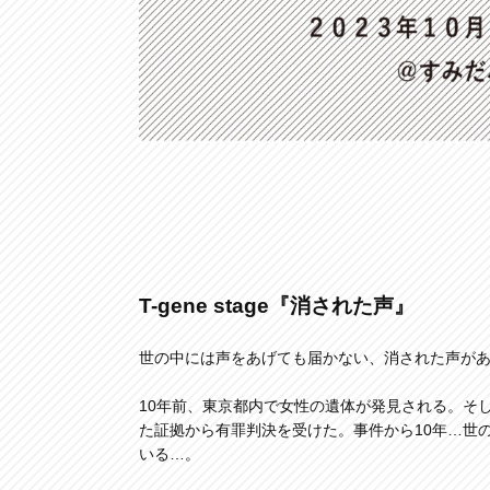
T-gene stage
『消された声』
世の中には声をあげても届かない、消された声が
10年前、東京都内で女性の遺体が発見される。そ
た証拠から有罪判決を受けた。事件から10年…世
いる…。