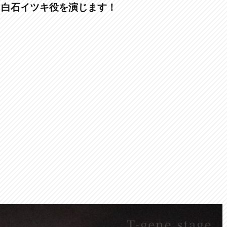
・白石イツキ役を演じます！
。