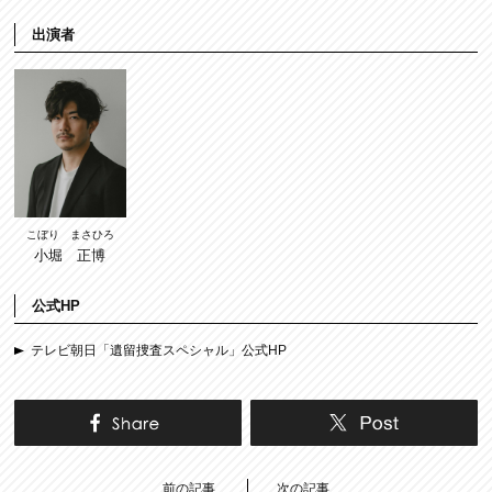
出演者
こぼり まさひろ
小堀 正博
公式HP
テレビ朝日「遺留捜査スペシャル」公式HP
前の記事
次の記事