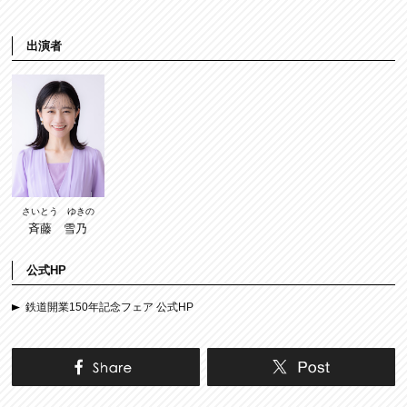
出演者
さいとう ゆきの
斉藤 雪乃
公式HP
鉄道開業150年記念フェア 公式HP