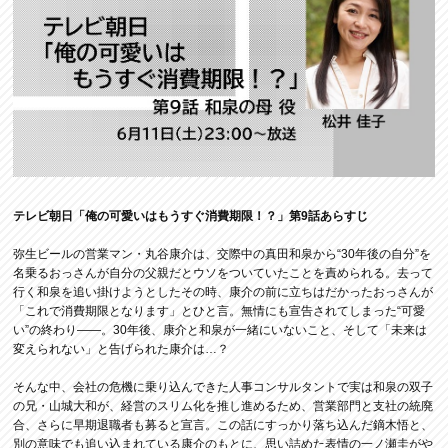
テレビ朝日「俺の可愛いはもうすぐ消費期限！？」第9話あらすじ
弥生ビールの営業マン・丸谷康介は、交際中の真田和泉から“30年後の自分”を
名乗るおっさんが自分の父親だとウソをついていたことを責められる。去って
行く和泉を追い掛けようとしたその時、康介の前に立ちはだかったおっさんが
「これで消費期限となります」とひと言。無情にも宣告されてしまった“可愛
い”の終わり――。30年後、康介と和泉が一緒にいないこと、そして「未来は
変えられない」と告げられた康介は…？
そんな中、会社の危機に乗り込んできた人事コンサルタントで実は和泉の双子
の兄・山城大和が、経営のスリム化を推し進めるため、営業部門と支社の統廃
合、さらに早期退職者も募ると宣言。この話にすっかり落ち込んだ鏑木悟と、
別の意味でも追い込まれている康介のもとに、思い詰めた表情の一ノ瀬圭がや