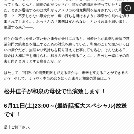
ってくる。なんと、部長の山室つかさが、誰かの退職届を持っていたというの
だ。まさか退職するのは大和からアメリカの研究機関を紹介されていた和
泉…？ 不安しかない康介だが、追い打ちを掛けるように和泉から別れを切り
出されてしまう…。おっさんの「未来は変わらない」という言葉を思い出し、
絶望する康介――。
何とか気持ちを奮い立たせた康介が会社に戻ると、同僚たちが真剣な表情で営
業部門の統廃合を阻止するための対策を練っていた。和泉のことで頭がいっぱ
いの康介だが、無理やり気持ちを切り替えて仕事に打ち込む。そんなある日、
康介は大和に声を掛けられ、和泉の過去を知ることに…。自分も一緒にその過
去と向き合おうとする康介だが…!?
はたして、“可愛い”の消費期限を迎える康介は、未来を変えることができるの
か!? そして、ようやく本当の恋を知った康介と和泉の運命は…!?
松井佳子が和泉の母役で出演致します！
6月11日(土)23:00～(最終話拡大スペシャル)放送
です！
是非ご覧下さい。