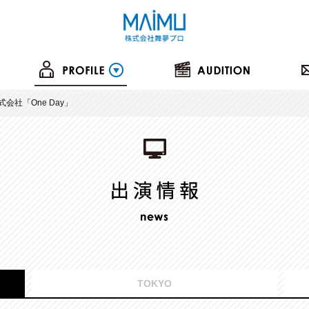
会社「One Day」
TOKYO