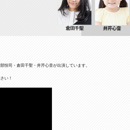
渡部恒司・倉田千聖・井芹心音が出演しています。
ださい！