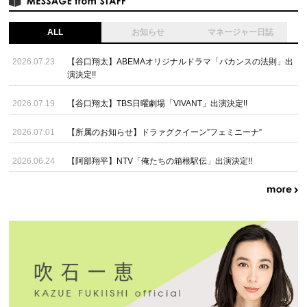
ALL
お知らせ
マネージャー日誌
2026.07.23
【谷口翔太】ABEMAオリジナルドラマ「バカンスの法則」出
演決定!!
2026.07.19
【谷口翔太】TBS日曜劇場「VIVANT」出演決定!!
2026.07.01
【所属のお知らせ】ドラァグクイーン”フェミニーナ”
2026.06.24
【阿部翔平】NTV「俺たちの箱根駅伝」出演決定!!