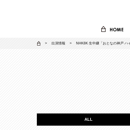
出演情報
NHK8K 生中継「おとなの神戸 
ALL