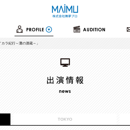
ハイカラ紀行～灘の酒蔵～」
TOKYO