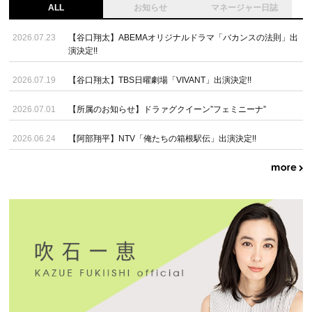
ALL
お知らせ
マネージャー日誌
2026.07.23
【谷口翔太】ABEMAオリジナルドラマ「バカンスの法則」出
演決定!!
2026.07.19
【谷口翔太】TBS日曜劇場「VIVANT」出演決定!!
2026.07.01
【所属のお知らせ】ドラァグクイーン”フェミニーナ”
2026.06.24
【阿部翔平】NTV「俺たちの箱根駅伝」出演決定!!