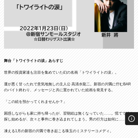
舞台「トワイライトの涙」あらすじ
世界の投資家達も注目を集めていた幻の名画「トワイライトの涙」。
運が悪く甘ったれで意気地無しの主人公 高清水龍二。新宿の片隅に佇むBAR
のバイト終わり、メッセージと共に置かれていた絵画を発見する。
「この絵を預かってくれませんか？」
困惑しながらも家に持ち帰ったが、翌朝絵は無くなっていた……。慌てて絵を
探し始めるが、次々と事件に巻き込まれてしまう。男の行方は如何に……！？
凍える1月の新宿の片隅で巻き起こる珠玉のミステリーコメディ。