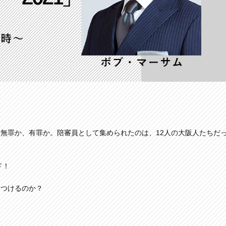
無罪か、有罪か。陪審員として集められたのは、12人の大阪人たちだ
ド！
りつけるのか？