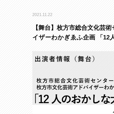
2021.11.22
【舞台】枚方市総合文化芸術
イザーわかぎゑふ企画 「12