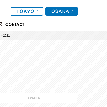
2021」
OSAKA