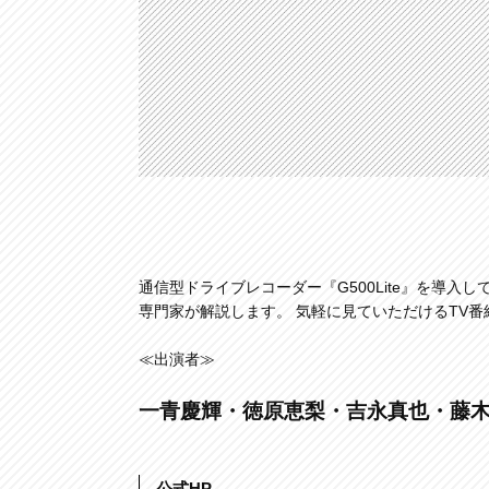
通信型ドライブレコーダー『G500Lite』を導
専門家が解説します。 気軽に見ていただけるTV番
≪出演者≫
一青慶輝・徳原恵梨・吉永真也・藤
公式HP