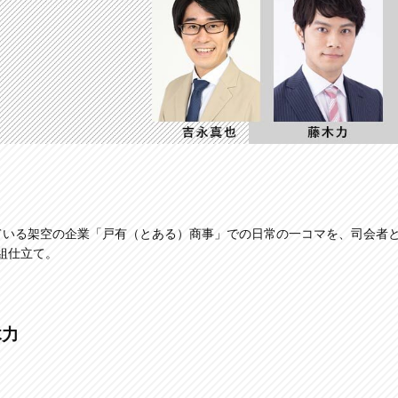
入している架空の企業「戸有（とある）商事」での日常の一コマを、司会者
組仕立て。
木力