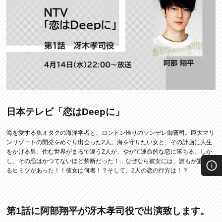
日本テレビ「恋はDeepに」
海を愛する魚オタクの海洋学者と、ロンドン帰りのツンデレ御曹司。巨大マリ
ンリゾートの開発をめぐり出会った2人。海を守りたい女と、その計画に人生
をかける男。住む世界がまるで違う2人が、やがて運命的な恋に落ちる。しか
し、その恋はかつてないほど禁断だった！…なぜなら彼女には、誰もが驚くあ
るヒミツがあった！！彼女は何者！？そして、2人の恋の行方は！？
第1話に阿部翔平が冴木孝司役で出演致します。