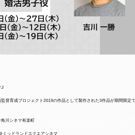
い」
手映画監督育成プロジェクト2019の作品として製作された3作品が期間限定
～ ＠角川シネマ有楽町
0～ ＠ミッドランドスクエアシネマ