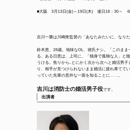
■大阪 3月13日(金)～19日(木) 連日18：30
吉川一勝は川崎僚監督の「あなたみたいに、なり
鈴木恵、28歳。地味なOL、彼氏ナシ。「このま
る。ある日恵は、上司に、「独身で孤独な人」と陰
うける。焦りから､とにかく次から次へと婚活男子
り、相手が見つけられないまま婚活に疲れ果てて
っていた先輩の意外な一面を知ることに……。
吉川は消防士の婚活男子役
です。
出演者