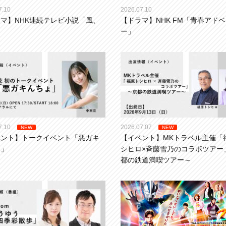
7.10
2026.07.10
マ】NHK連続テレビ小説「風、
【ドラマ】NHK FM「青春アド
」
ー」
7.10
2026.07.07
NEW
NEW
ベント】トークイベント「悪ガキ
【イベント】MKトラベル主催「
ょ」
シヒロ×斉藤雪乃のコラボツアー
都の鉄道満喫ツアー～