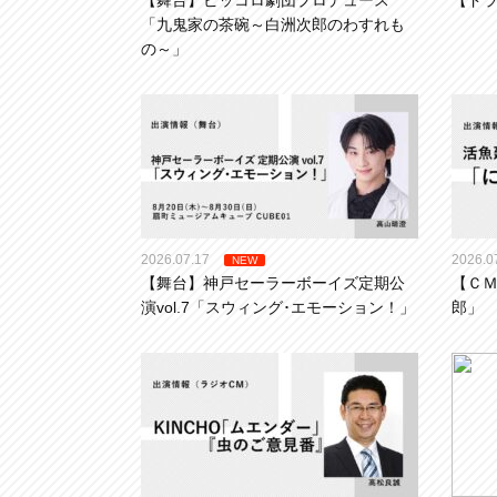
【舞台】ピッコロ劇団プロデュース
【ドラ
「九鬼家の茶碗～白洲次郎のわすれも
の～」
2026.07.17
2026.0
NEW
【舞台】神戸セーラーボーイズ定期公
【Ｃ
演vol.7「スウィング･エモーション！」
郎」