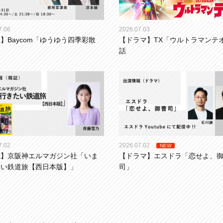
7.06
2026.07.03
】Baycom「ゆうゆう四季彩散
【ドラマ】TX「ウルトラマンテ
話
7.02
2026.07.02
NEW
誌】京阪神エルマガジン社「いま
【ドラマ】エスドラ「恋せよ、
たい鉄道旅【西日本版】」
司」