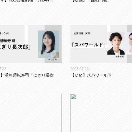
マ】TBS日曜劇場「VIVANT」
【映画】「開戦前夜」
7.22
2026.07.22
Ｍ】活⿂廻転寿司「にぎり長次
【ＣＭ】スパワールド