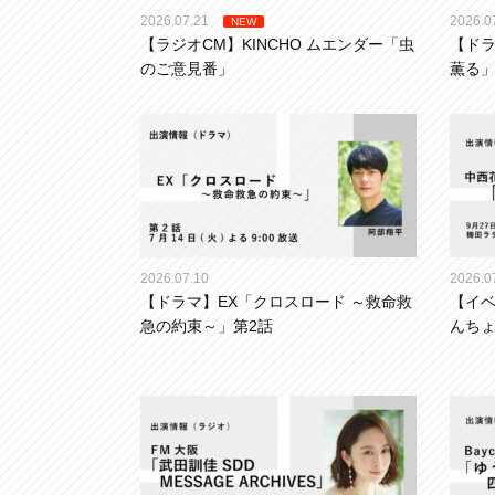
2026.07.21
2026.0
NEW
【ラジオCM】KINCHO ムエンダー「虫
【ドラ
のご意見番」
薫る
2026.07.10
2026.0
【ドラマ】EX「クロスロード ～救命救
【イ
急の約束～」第2話
んち