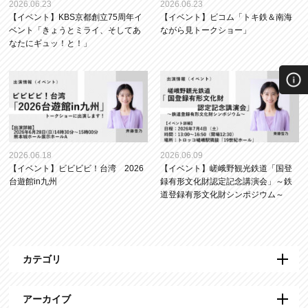
2026.06.23
2026.06.23
【イベント】KBS京都創立75周年イ
【イベント】ビコム「トキ鉄＆南海
ベント「きょうとミライ、そしてあ
ながら見トークショー」
なたにギュッ！と！」
2026.06.18
2026.06.09
【イベント】ビビビビ！台湾 2026
【イベント】嵯峨野観光鉄道「国登
台遊館in九州
録有形文化財認定記念講演会」～鉄
道登録有形文化財シンポジウム～
カテゴリ
アーカイブ