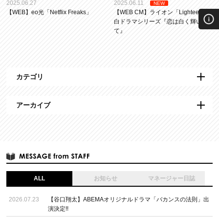
2025.06.27
2025.06.11
NEW
【WEB】eo光「Netflix Freaks」
【WEB CM】ライオン「Lightee」純
白ドラマシリーズ『恋は白く輝い
て』
カテゴリ
アーカイブ
ALL
お知らせ
マネージャー日誌
2026.07.23
【谷口翔太】ABEMAオリジナルドラマ「バカンスの法則」出
演決定!!