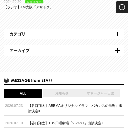
2024.09.20
レギュラー
【ラジオ】FM大阪「アサトク」
カテゴリ
アーカイブ
ALL
お知らせ
マネージャー日誌
2026.07.23
【谷口翔太】ABEMAオリジナルドラマ「バカンスの法則」出
演決定!!
2026.07.19
【谷口翔太】TBS日曜劇場「VIVANT」出演決定!!