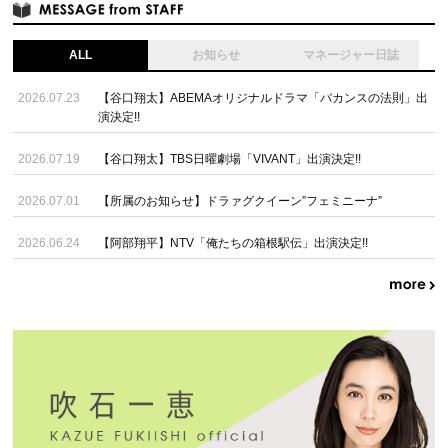
ALL
お知らせ
マネージャー日誌
2026.07.23
【谷口翔太】ABEMAオリジナルドラマ「バカンスの法則」出
演決定!!
2026.07.19
【谷口翔太】TBS日曜劇場「VIVANT」出演決定!!
2026.07.01
【所属のお知らせ】ドラァグクイーン”フェミニーナ”
2026.06.24
【阿部翔平】NTV「俺たちの箱根駅伝」出演決定!!