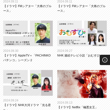
2024.09.11
2024.09.11
【ドラマ】FMシアター「大将のブル
【ドラマ】FMシアター「大将のブル
ース」
ース」
2024.09.30
2024.09.27
【ドラマ】AppleTV＋「PACHINKO
NHK 連続テレビ小説「おむすび」
パチンコ」シーズン２
2024.09.24
2024.09.13
【ドラマ】NHK大河ドラマ「光る君
【ドラマ】Netflix「極悪女王」
へ」