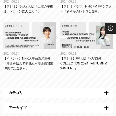
2024.06.29
2024.06.29
【ラジオ】ラジオ⼤阪「⼟曜の午後
【ラジオドラマ】NHK FM FMシアタ
は、トコトンほんこん︕」
ー「あすかのレトロな冒険」
2024.06.24
2024.06.03
【イベント】NHK大津放送局主催
【ラジオ】FM大阪「KANSAI
「湖西を結んで半世紀～湖西線開業
COLLECTION 2024 ~AUTUMN &
50周年記念展～」
WINTER~」
カテゴリ
アーカイブ