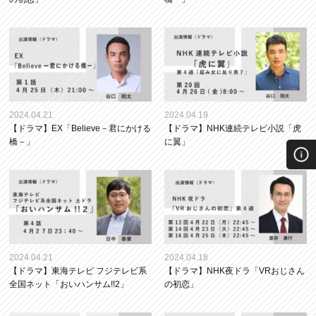
2024.04.21
2024.04.19
【ドラマ】EX「Believe－君にかける
【ドラマ】NHK連続テレビ小説「虎
橋－」
に翼」
2024.04.21
2024.04.18
【ドラマ】東海テレビ フジテレビ系
【ドラマ】NHK夜ドラ「VRおじさん
全国ネット「おいハンサム!!2」
の初恋」