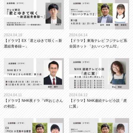
2024.04.18
2024.04.14
【ドラマ】EX「君とゆきて咲く～新
【ドラマ】東海テレビ フジテレビ系
選組青春録～」
全国ネット 「おいハンサム!!2」
2024.04.11
2024.04.12
【ドラマ】NHK夜ドラ「VRおじさん
【ドラマ】NHK連続テレビ小説「虎
の初恋」
に翼」