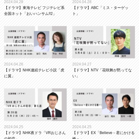
2024.04.28
2024.04.28
【ドラマ】東海テレビ フジテレビ系
【ドラマ】ABC「ミス・ターゲッ
全国ネット「おいハンサム!!2」
ト」
2024.04.26
2024.04.27
【ドラマ】NHK連続テレビ小説「虎
【ドラマ】NTV「花咲舞が黙ってな
に翼」
い」
2024.04.25
2024.04.25
【ドラマ】NHK夜ドラ「VRおじさん
【ドラマ】EX「Believe－君にかける
の初恋」
橋－」