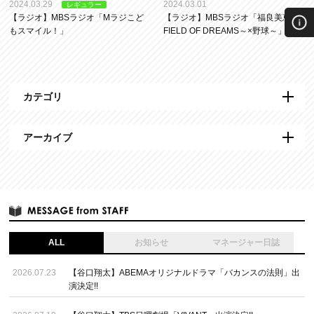
2024.03.29
2024.03.01
レギュラー
【ラジオ】MBSラジオ「Mラジこど
【ラジオ】MBSラジオ「福良美恵の
もスマイル！」
FIELD OF DREAMS～×野球～」
カテゴリ
アーカイブ
ALL
お知らせ
マネージャー日誌
2026.07.23
【谷口翔太】ABEMAオリジナルドラマ「バカンスの法則」出
演決定!!