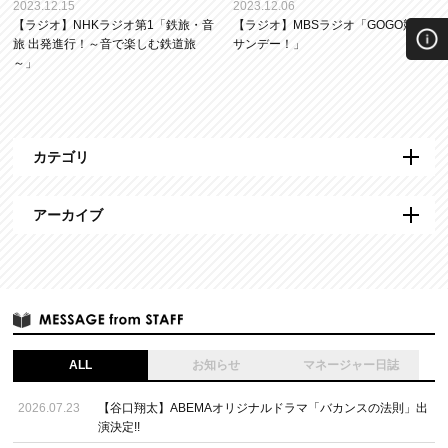
2023.12.15
2023.12.06
【ラジオ】NHKラジオ第1「鉄旅・音
【ラジオ】MBSラジオ「GOGO競馬
旅 出発進行！～音で楽しむ鉄道旅
サンデー！」
～」
カテゴリ
アーカイブ
ALL
お知らせ
マネージャー日誌
2026.07.23
【谷口翔太】ABEMAオリジナルドラマ「バカンスの法則」出
演決定!!