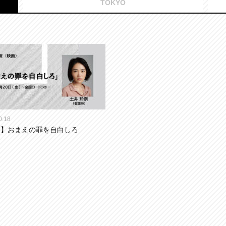
TOKYO
0.18
画】おまえの罪を自白しろ