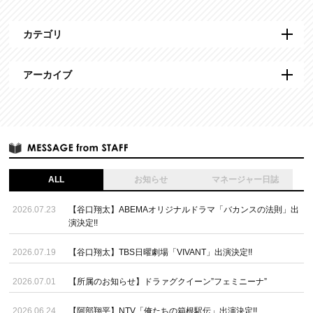
カテゴリ
アーカイブ
ALL
お知らせ
マネージャー日誌
2026.07.23
【谷口翔太】ABEMAオリジナルドラマ「バカンスの法則」出
演決定!!
2026.07.19
【谷口翔太】TBS日曜劇場「VIVANT」出演決定!!
2026.07.01
【所属のお知らせ】ドラァグクイーン”フェミニーナ”
2026.06.24
【阿部翔平】NTV「俺たちの箱根駅伝」出演決定!!