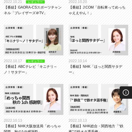
2022.10.21
2022.10.20
レギュラー
【番組】GAORA-CSスポーツチャン
【番組】J:COM「自転車ってめっち
ネル「ブレイザーズ＠TV」
ゃええやん！」
2022.10.17
2022.10.14
レギュラー
【番組】ABCテレビ「キニナリ～
【番組】NHK「ほっと関西サタデ
ノ！サタデー」
ー」
2022.10.13
2022.10.13
【番組】NHK大阪放送局「めっちゃ
【番組】NHK総合・関西地方「“鉄
関西 秋の1ch感謝祭」
夜”で鉄オタ選手権」