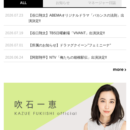
ALL
お知らせ
マネージャー日誌
2026.07.23
【谷口翔太】ABEMAオリジナルドラマ「バカンスの法則」出
演決定!!
2026.07.19
【谷口翔太】TBS日曜劇場「VIVANT」出演決定!!
2026.07.01
【所属のお知らせ】ドラァグクイーン”フェミニーナ”
2026.06.24
【阿部翔平】NTV「俺たちの箱根駅伝」出演決定!!