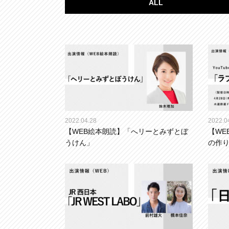
ALL
2022.04.28
2022.0
【WEB絵本朗読】「へリーとみずとぼ
【WE
うけん」
の作