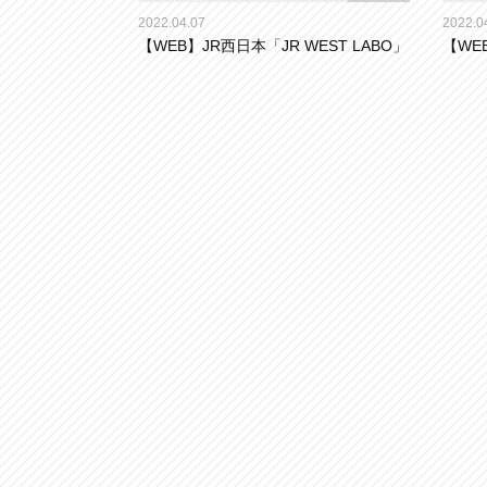
2022.04.07
2022.0
【WEB】JR西日本「JR WEST LABO」
【WE