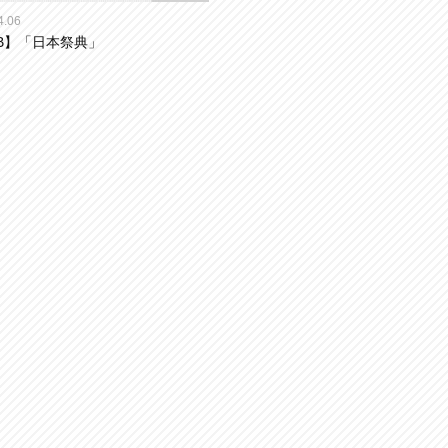
4.06
B】「日本祭典」