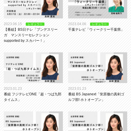
2023.06.15
2023.04.06
レギュラー
レギュラー
【番組】BS日テレ「ブンデスリー
千葉テレビ「ウィークリー千葉県」
ガ マンスリーセレクション
supported by スカパー！」
2023.01.23
2023.01.23
番組 フジテレビONE「超・つば九郎
番組 BS Japanext「蛍原徹の真剣ゴ
タイムス」
ルフ部! ホトオープン」