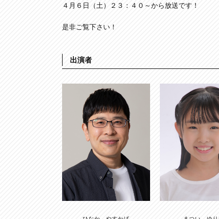
４月６日（土）２３：４０～から放送です！
是非ご覧下さい！
出演者
まつい ゆり
ひなか やすかげ