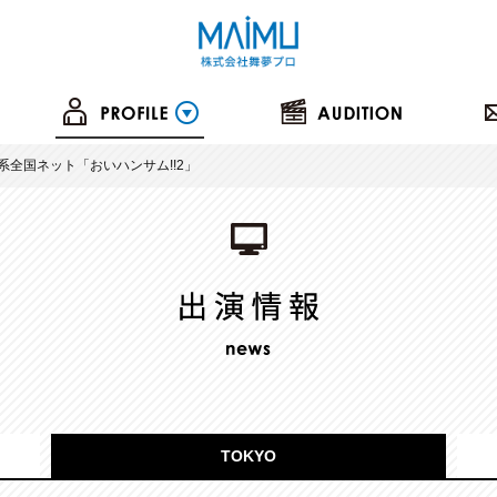
系全国ネット「おいハンサム!!2」
TOKYO