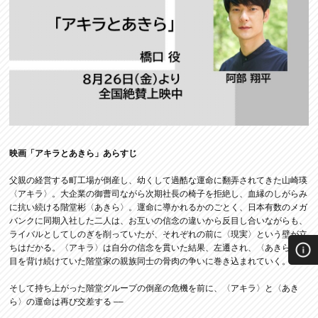
映画「アキラとあきら」あらすじ
父親の経営する町工場が倒産し、幼くして過酷な運命に翻弄されてきた山崎瑛
〈アキラ〉。大企業の御曹司ながら次期社長の椅子を拒絶し、血縁のしがらみ
に抗い続ける階堂彬〈あきら〉。運命に導かれるかのごとく、日本有数のメガ
バンクに同期入社した二人は、お互いの信念の違いから反目し合いながらも、
ライバルとしてしのぎを削っていたが、それぞれの前に〈現実〉という壁が立
ちはだかる。〈アキラ〉は自分の信念を貫いた結果、左遷され、〈あきら〉も
目を背け続けていた階堂家の親族同士の骨肉の争いに巻き込まれていく。
そして持ち上がった階堂グループの倒産の危機を前に、〈アキラ〉と〈あき
ら〉の運命は再び交差する ‒‒