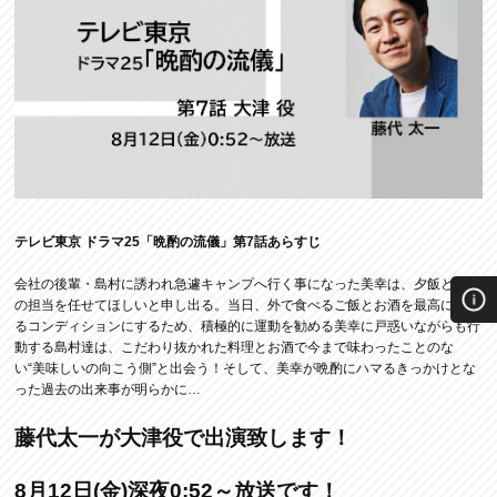
テレビ東京 ドラマ25「晩酌の流儀」第7話あらすじ
会社の後輩・島村に誘われ急遽キャンプへ行く事になった美幸は、夕飯とお酒
の担当を任せてほしいと申し出る。当日、外で食べるご飯とお酒を最高に感じ
るコンディションにするため、積極的に運動を勧める美幸に戸惑いながらも行
動する島村達は、こだわり抜かれた料理とお酒で今まで味わったことのな
い“美味しいの向こう側”と出会う！そして、美幸が晩酌にハマるきっかけとな
った過去の出来事が明らかに…
藤代太一が大津役で出演致します！
8月12日(金)深夜0:52～放送です！