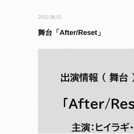
2022.06.01
舞台「After/Reset」