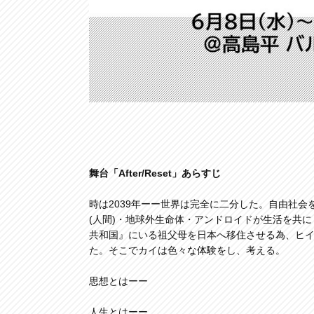
舞台「After/Reset」あらすじ
時は2039年ーー世界は完全に二分した。自由社
(人間)・地球外生命体・アンドロイドが生活を共
共和国』にいる祖父母を日本へ移住させる為、ヒ
た。そこでカイは色々な体験をし、考える。
思想とはーー
人生とはーー