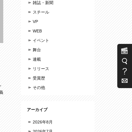
雑誌・新聞
スチール
VP
WEB
イベント
舞台
連載
リリース
受賞歴
ン
その他
義
っ
アーカイブ
2026年8月
2026年7月