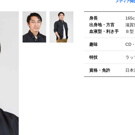
メディア関
⾝⻑
165
出⾝地・⽅⾔
滋賀
血液型・利き⼿
Ｂ型
趣味
CD
特技
ラッ
資格・免許
日本