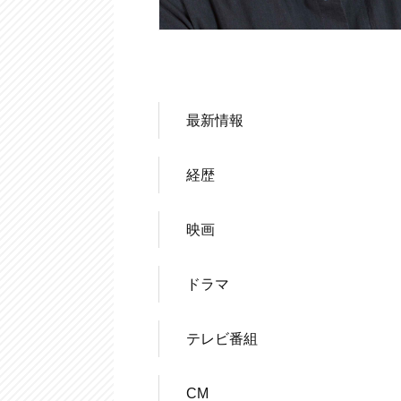
最新情報
経歴
映画
ドラマ
テレビ番組
CM