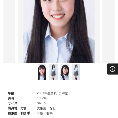
年齢
2007年⽣まれ（19歳）
⾝⻑
160cm
サイズ
S/23.5
出⾝地・⽅⾔
大阪府・なし
血液型・利き⼿
Ｏ型・右手