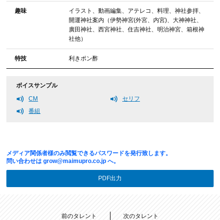
趣味
イラスト、動画編集、アテレコ、料理、神社参拝、
開運神社案内（伊勢神宮(外宮、内宮)、大神神社、
廣田神社、西宮神社、住吉神社、明治神宮、箱根神
社他）
特技
利きポン酢
ボイスサンプル
CM
セリフ
番組
メディア関係者様のみ閲覧できるパスワードを発行致します。
問い合わせは
grow@maimupro.co.jp
へ。
PDF出力
前のタレント
次のタレント