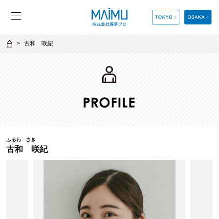
古和 咲紀
ふるわ さき
古和 咲紀