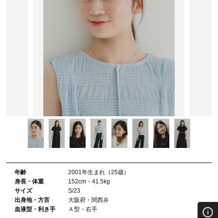
年齢
2001年⽣まれ（25歳）
⾝⻑・体重
152cm・41.5kg
サイズ
S/23
出⾝地・⽅⾔
大阪府・関西弁
血液型・利き⼿
Ａ型・右手