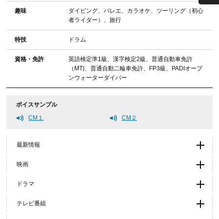
趣味
ダイビング、バレエ、カラオケ、ツーリング（初心
者ライダー）、旅行
特技
ドラム
資格・免許
英語検定準1級、漢字検定2級、普通自動車免許
（MT)、普通自動二輪車免許、FP3級、PADIオープ
ンウォーターダイバー
ボイスサンプル
CM１
CM２
最新情報
映画
ドラマ
テレビ番組