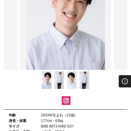
年齢
2003年⽣まれ（23歳）
⾝⻑・体重
177cm・63kg
サイズ
B/86 W/73 H/88 S/27