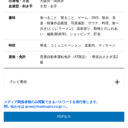
出⾝地・⽅⾔
大阪府・関西弁
血液型・利き⼿
Ｂ型・右手
趣味
食べること、寝ること、ゲーム、SNS、散歩、音
楽・映像作品鑑賞、写真撮影、サウナ、料理、食べ
歩き(とくにラーメン)、温泉巡り、動物とのふれあ
い、編集(動画等)、ショッピング、貯金
特技
華道、コミュニケーション、道案内、マッサージ
資格・免許
普通自動車運転免許（AT限定）・華道みささぎ流2
級
テレビ番組
メディア関係者様のみ閲覧できるパスワードを発行致します。
問い合わせは
grow@maimupro.co.jp
へ。
PDF出力