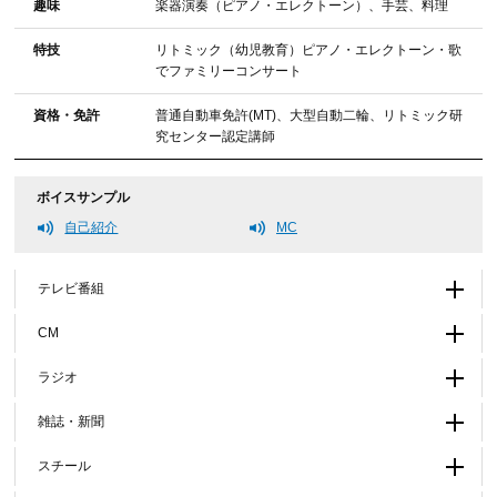
趣味
楽器演奏（ピアノ・エレクトーン）、手芸、料理
特技
リトミック（幼児教育）ピアノ・エレクトーン・歌
でファミリーコンサート
資格・免許
普通自動車免許(MT)、大型自動二輪、リトミック研
究センター認定講師
ボイスサンプル
自己紹介
MC
テレビ番組
CM
ラジオ
雑誌・新聞
スチール