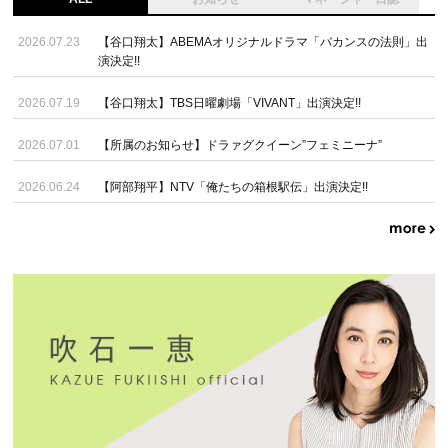
2026.07.23
【谷口翔太】ABEMAオリジナルドラマ「バカンスの法則」出
演決定!!
2026.07.19
【谷口翔太】TBS日曜劇場「VIVANT」出演決定!!
2026.07.01
【所属のお知らせ】ドラァグクイーン”フェミニーナ”
2026.06.24
【阿部翔平】NTV「俺たちの箱根駅伝」出演決定!!