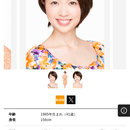
年齢
1985年⽣まれ（41歳）
⾝⻑
156cm