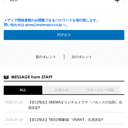
WEB
メディア関係者様のみ閲覧できるパスワードを発行致します。
問い合わせは
grow@maimupro.co.jp
へ。
PDF出力
前のタレント
次のタレント
ALL
お知らせ
マネージャー日誌
2026.07.23
【谷口翔太】ABEMAオリジナルドラマ「バカンスの法則」出
演決定!!
2026.07.19
【谷口翔太】TBS日曜劇場「VIVANT」出演決定!!