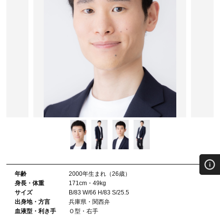
年齢
2000年⽣まれ（26歳）
⾝⻑・体重
171cm・49kg
サイズ
B/83 W/66 H/83 S/25.5
出⾝地・⽅⾔
兵庫県・関西弁
血液型・利き⼿
Ｏ型・右手