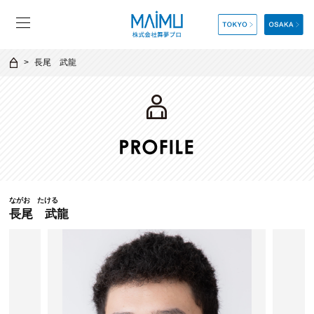
長尾 武龍
ながお たける
長尾 武龍