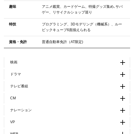
趣味
アニメ鑑賞、カードゲーム、特撮グッズ集め､サバ
ゲー、リサイクルショップ巡り
特技
プログラミング、3Dモデリング（機械系）、ルー
ビックキューブ6面揃えられる
資格・免許
普通自動車免許（AT限定)
映画
ドラマ
テレビ番組
CM
ナレーション
VP