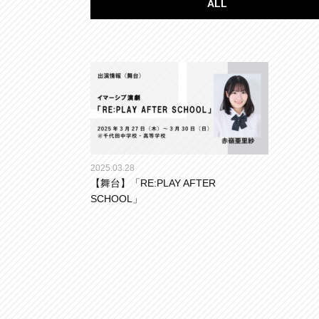
ALL
2025.03.28
【舞台】「RE:PLAY AFTER
SCHOOL」